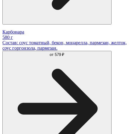
Карбонара
580 г
Состав: соус томатный, бекон, моцарелла, пармезан, желток,
соус горгонзола, пармезан.
от
579 ₽