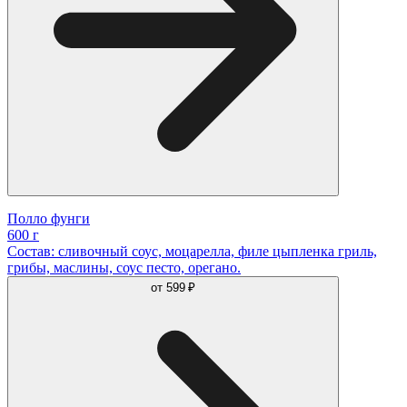
Полло фунги
600 г
Состав: сливочный соус, моцарелла, филе цыпленка гриль,
грибы, маслины, соус песто, орегано.
от
599 ₽