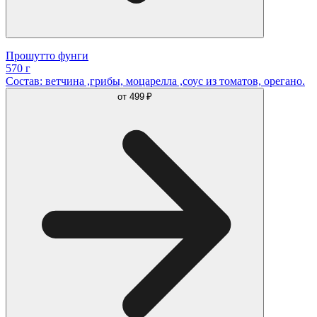
Прошутто фунги
570 г
Состав: ветчина ,грибы, моцарелла ,соус из томатов, орегано.
от
499 ₽