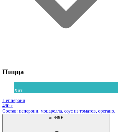
Пицца
Хит
Пепперони
490 г
Состав: пеперони, моцарелла, соус из томатов, орегано.
от
449 ₽