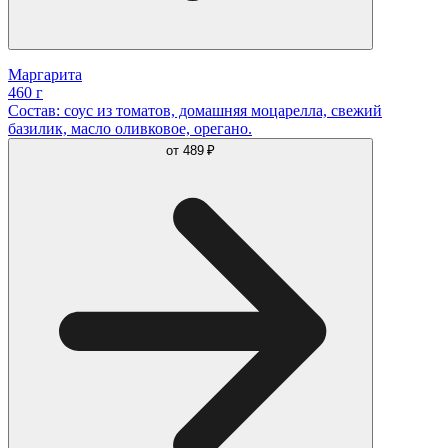
Маргарита
460 г
Состав: соус из томатов, домашняя моцарелла, свежий
базилик, масло оливковое, орегано.
от
489 ₽