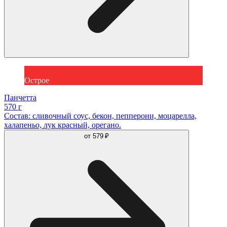
Острое
Панчетта
570 г
Состав: сливочный соус, бекон, пепперони, моцарелла,
халапеньо, лук красный, орегано.
от
579 ₽