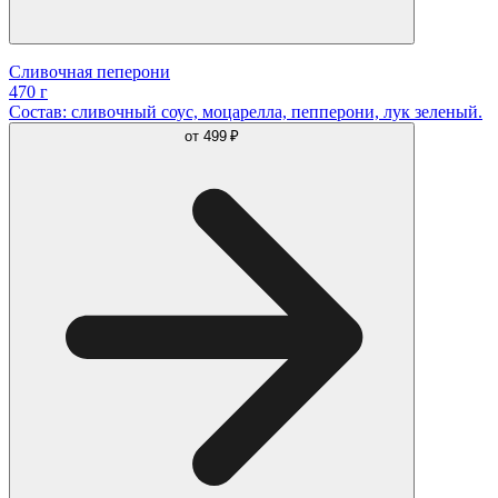
Сливочная пеперони
470 г
Состав: сливочный соус, моцарелла, пепперони, лук зеленый.
от
499 ₽