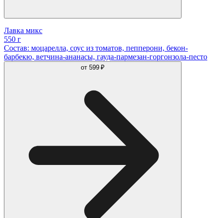
Лавка микс
550 г
Состав: моцарелла, соус из томатов, пепперони, бекон-
барбекю, ветчина-ананасы, гауда-пармезан-горгонзола-песто
от
599 ₽