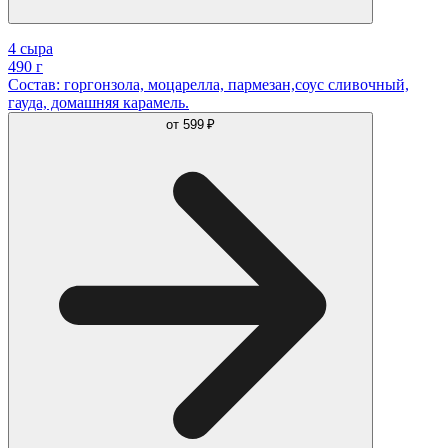
4 сыра
490 г
Состав: горгонзола, моцарелла, пармезан,соус сливочный,
гауда, домашняя карамель.
от
599 ₽