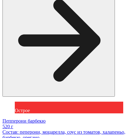
Острое
Пепперони барбекю
520 г
Состав: пеперони, моцарелла, соус из томатов, халапеньо,
барбекю, орегано.