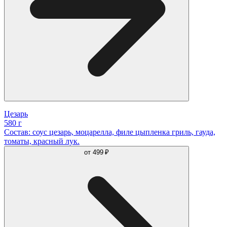
Цезарь
580 г
Состав: соус цезарь, моцарелла, филе цыпленка гриль, гауда,
томаты, красный лук.
от
499 ₽