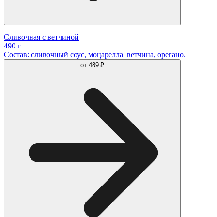
Сливочная с ветчиной
490 г
Состав: сливочный соус, моцарелла, ветчина, орегано.
от
489 ₽