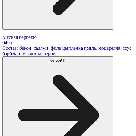
Мясная барбекю
640 г
Состав: бекон, салями, филе цыпленка гриль, моцарелла, соус
барбекю, маслины, черри.
от
659 ₽