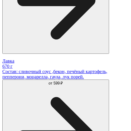
Лавка
670 г
Состав: сливочный соус ,бекон, печёный картофель,
пепперони, моцарелла, гауда, лук порей.
от
599 ₽