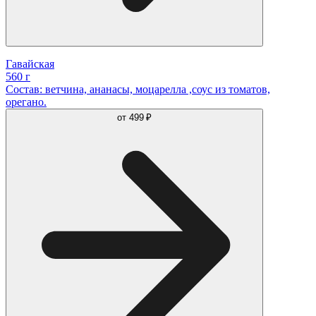
Гавайская
560 г
Состав: ветчина, ананасы, моцарелла ,соус из томатов,
орегано.
от
499 ₽