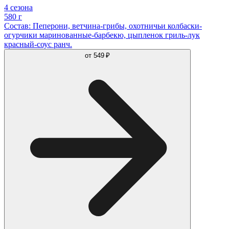
4 сезона
580 г
Состав: Пеперони, ветчина-грибы, охотничьи колбаски-
огурчики маринованные-барбекю, цыпленок гриль-лук
красный-соус ранч.
от
549 ₽