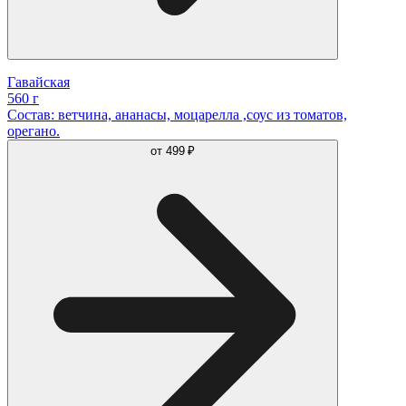
Гавайская
560 г
Состав: ветчина, ананасы, моцарелла ,соус из томатов,
орегано.
от
499 ₽