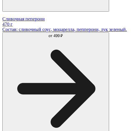
Сливочная пеперони
470 г
Состав: сливочный соус, моцарелла, пепперони, лук зеленый.
от
499 ₽