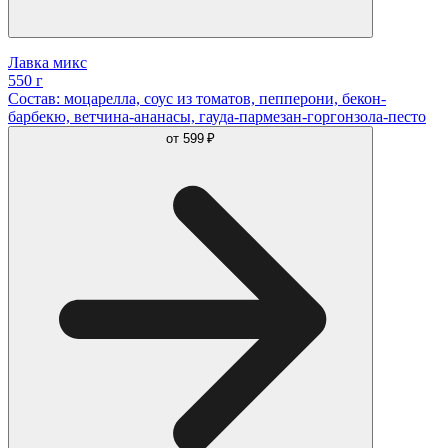
Лавка микс
550 г
Состав: моцарелла, соус из томатов, пепперони, бекон-
барбекю, ветчина-ананасы, гауда-пармезан-горгонзола-песто
от
599 ₽