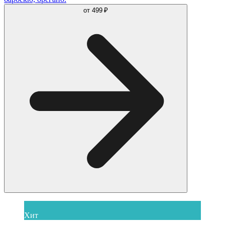
от
499 ₽
Хит