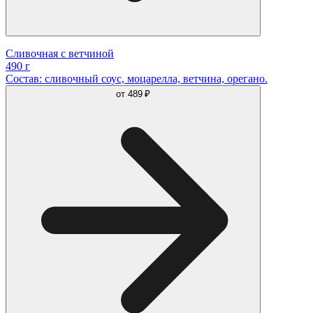
Сливочная с ветчиной
490 г
Состав: сливочный соус, моцарелла, ветчина, орегано.
от
489 ₽