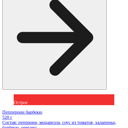
Острое
Пепперони барбекю
520 г
Состав: пеперони, моцарелла, соус из томатов, халапеньо,
барбекю, орегано.