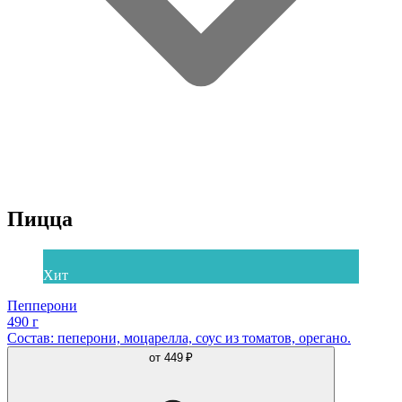
Пицца
Хит
Пепперони
490 г
Состав: пеперони, моцарелла, соус из томатов, орегано.
от
449 ₽