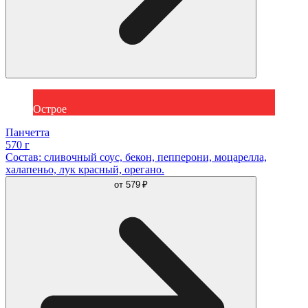
Острое
Панчетта
570 г
Состав: сливочный соус, бекон, пепперони, моцарелла,
халапеньо, лук красный, орегано.
от
579 ₽