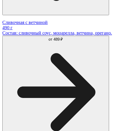
Сливочная с ветчиной
490 г
Состав: сливочный соус, моцарелла, ветчина, орегано.
от
489 ₽