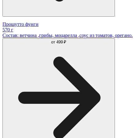
Прошутто фунги
570 г
Состав: ветчина ,грибы, моцарелла ,соус из томатов, орегано.
от
499 ₽