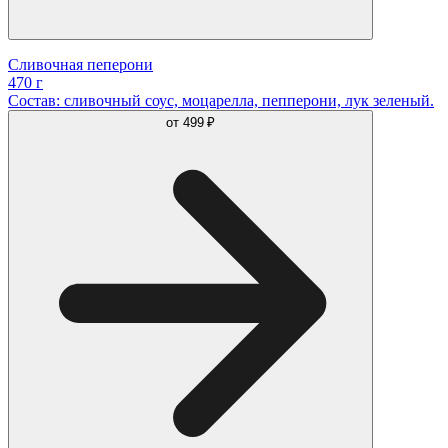
Сливочная пеперони
470 г
Состав: сливочный соус, моцарелла, пепперони, лук зеленый.
от
499 ₽