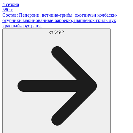
4 сезона
580 г
Состав: Пеперони, ветчина-грибы, охотничьи колбаски-
огурчики маринованные-барбекю, цыпленок гриль-лук
красный-соус ранч.
от
549 ₽