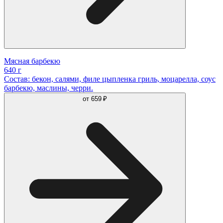
Мясная барбекю
640 г
Состав: бекон, салями, филе цыпленка гриль, моцарелла, соус
барбекю, маслины, черри.
от
659 ₽