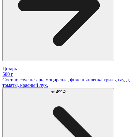
Цезарь
580 г
Состав: соус цезарь, моцарелла, филе цыпленка гриль, гауда,
томаты, красный лук.
от
499 ₽