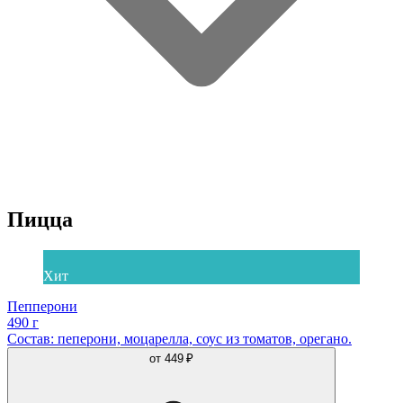
Пицца
Хит
Пепперони
490 г
Состав: пеперони, моцарелла, соус из томатов, орегано.
от
449 ₽