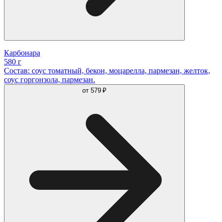
Карбонара
580 г
Состав: соус томатный, бекон, моцарелла, пармезан, желток,
соус горгонзола, пармезан.
от
579 ₽