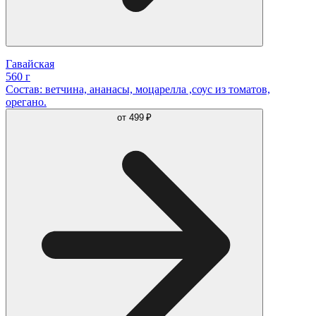
Гавайская
560 г
Состав: ветчина, ананасы, моцарелла ,соус из томатов,
орегано.
от
499 ₽