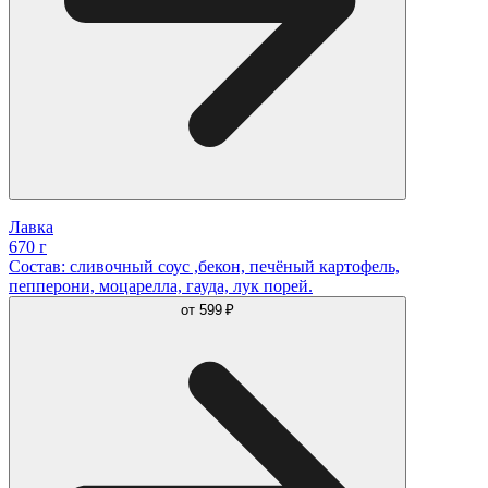
Лавка
670 г
Состав: сливочный соус ,бекон, печёный картофель,
пепперони, моцарелла, гауда, лук порей.
от
599 ₽