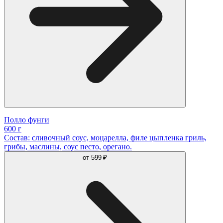
Полло фунги
600 г
Состав: сливочный соус, моцарелла, филе цыпленка гриль,
грибы, маслины, соус песто, орегано.
от
599 ₽