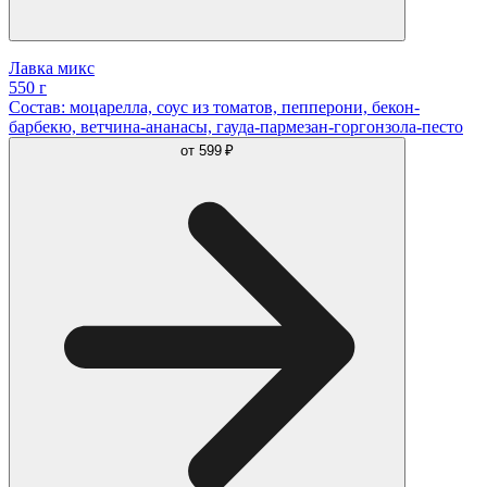
Лавка микс
550 г
Состав: моцарелла, соус из томатов, пепперони, бекон-
барбекю, ветчина-ананасы, гауда-пармезан-горгонзола-песто
от
599 ₽