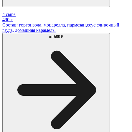
4 сыра
490 г
Состав: горгонзола, моцарелла, пармезан,соус сливочный,
гауда, домашняя карамель.
от
599 ₽