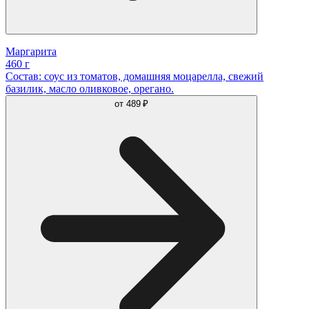
Маргарита
460 г
Состав: соус из томатов, домашняя моцарелла, свежий
базилик, масло оливковое, орегано.
от
489 ₽