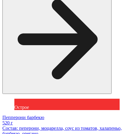
Острое
Пепперони барбекю
520 г
Состав: пеперони, моцарелла, соус из томатов, халапеньо,
барбекю, орегано.