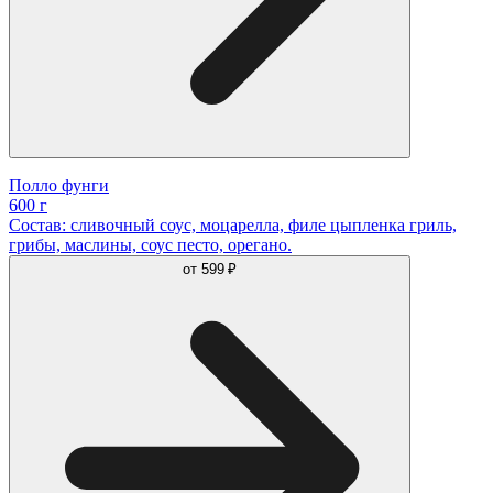
Полло фунги
600 г
Состав: сливочный соус, моцарелла, филе цыпленка гриль,
грибы, маслины, соус песто, орегано.
от
599 ₽