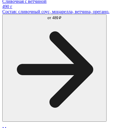
Сливочная с ветчиной
490 г
Состав: сливочный соус, моцарелла, ветчина, орегано.
от
489 ₽