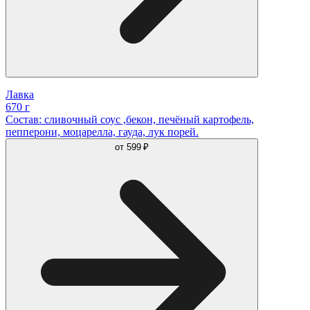
Лавка
670 г
Состав: сливочный соус ,бекон, печёный картофель,
пепперони, моцарелла, гауда, лук порей.
от
599 ₽