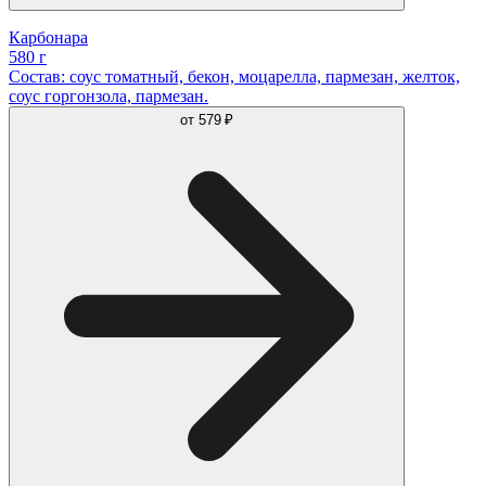
Карбонара
580 г
Состав: соус томатный, бекон, моцарелла, пармезан, желток,
соус горгонзола, пармезан.
от
579 ₽