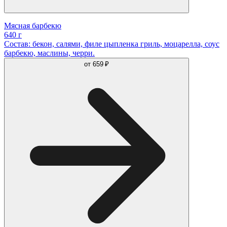
Мясная барбекю
640 г
Состав: бекон, салями, филе цыпленка гриль, моцарелла, соус
барбекю, маслины, черри.
от
659 ₽