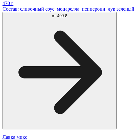
470 г
Состав: сливочный соус, моцарелла, пепперони, лук зеленый.
от
499 ₽
Лавка микс