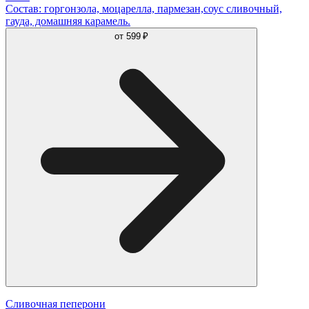
Состав: горгонзола, моцарелла, пармезан,соус сливочный,
гауда, домашняя карамель.
от
599 ₽
Сливочная пеперони