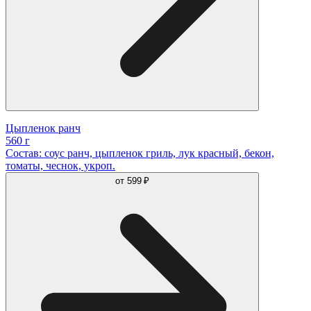
Цыпленок ранч
560 г
Состав: соус ранч, цыпленок гриль, лук красный, бекон,
томаты, чеснок, укроп.
от
599 ₽