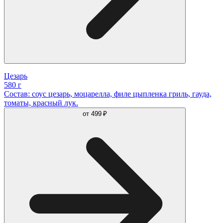
Цезарь
580 г
Состав: соус цезарь, моцарелла, филе цыпленка гриль, гауда,
томаты, красный лук.
от
499 ₽