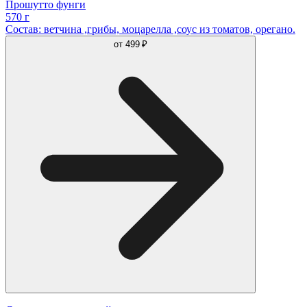
Прошутто фунги
570 г
Состав: ветчина ,грибы, моцарелла ,соус из томатов, орегано.
от
499 ₽