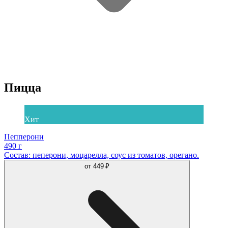
Пицца
Хит
Пепперони
490 г
Состав: пеперони, моцарелла, соус из томатов, орегано.
от
449 ₽