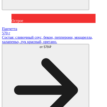
Острое
Панчетта
570 г
Состав: сливочный соус, бекон, пепперони, моцарелла,
халапеньо, лук красный, орегано.
от
579 ₽