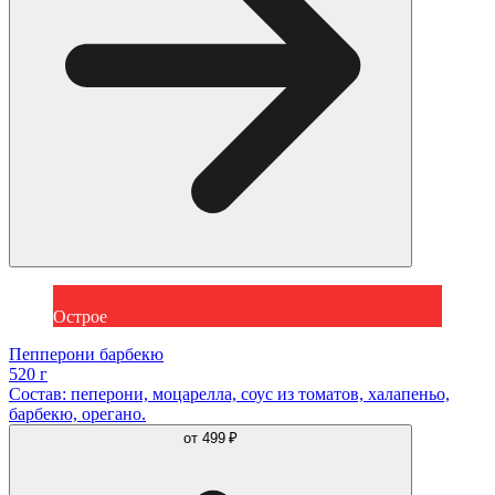
Острое
Пепперони барбекю
520 г
Состав: пеперони, моцарелла, соус из томатов, халапеньо,
барбекю, орегано.
от
499 ₽