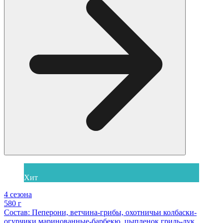
Хит
4 сезона
580 г
Состав: Пеперони, ветчина-грибы, охотничьи колбаски-
огурчики маринованные-барбекю, цыпленок гриль-лук