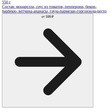
550 г
Состав: моцарелла, соус из томатов, пепперони, бекон-
барбекю, ветчина-ананасы, гауда-пармезан-горгонзола-песто
от
599 ₽