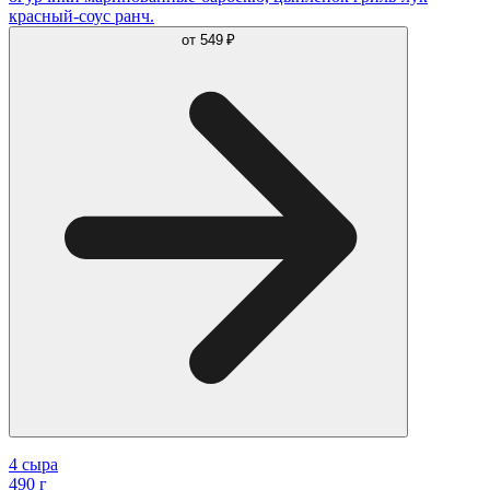
красный-соус ранч.
от
549 ₽
4 сыра
490 г