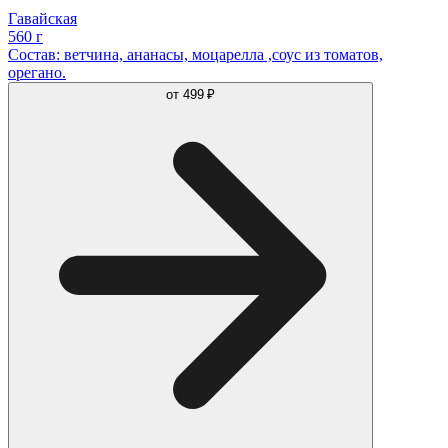
Гавайская
560 г
Состав: ветчина, ананасы, моцарелла ,соус из томатов,
орегано.
от
499 ₽