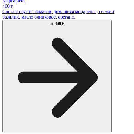
Маргарита
460 г
Состав: соус из томатов, домашняя моцарелла, свежий
базилик, масло оливковое, орегано.
от
489 ₽