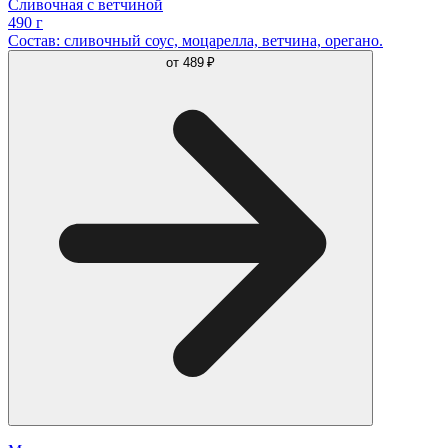
Сливочная с ветчиной
490 г
Состав: сливочный соус, моцарелла, ветчина, орегано.
от
489 ₽