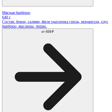
Мясная барбекю
640 г
Состав: бекон, салями, филе цыпленка гриль, моцарелла, соус
барбекю, маслины, черри.
от
659 ₽