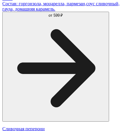
Состав: горгонзола, моцарелла, пармезан,соус сливочный,
гауда, домашняя карамель.
от
599 ₽
Сливочная пеперони