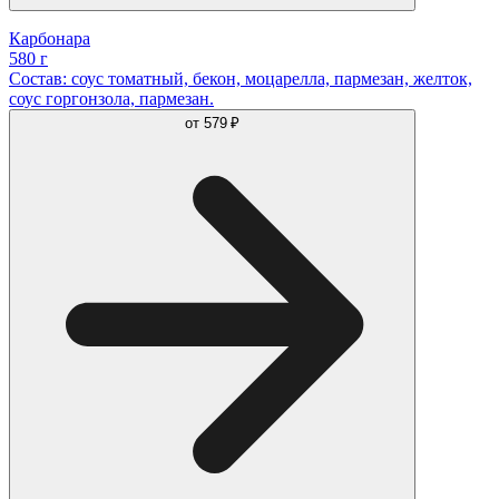
Карбонара
580 г
Состав: соус томатный, бекон, моцарелла, пармезан, желток,
соус горгонзола, пармезан.
от
579 ₽