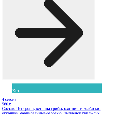
Хит
4 сезона
580 г
Состав: Пеперони, ветчина-грибы, охотничьи колбаски-
огурчики маринованные-барбекю, цыпленок гриль-лук