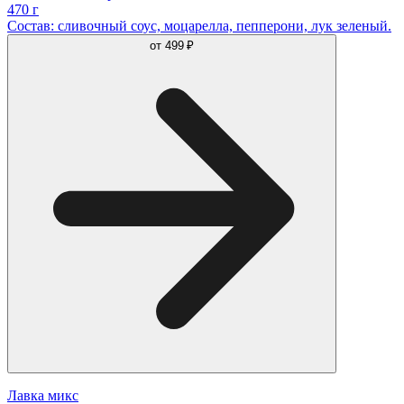
470 г
Состав: сливочный соус, моцарелла, пепперони, лук зеленый.
от
499 ₽
Лавка микс