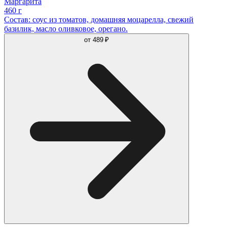
Маргарита
460 г
Состав: соус из томатов, домашняя моцарелла, свежий
базилик, масло оливковое, орегано.
от
489 ₽