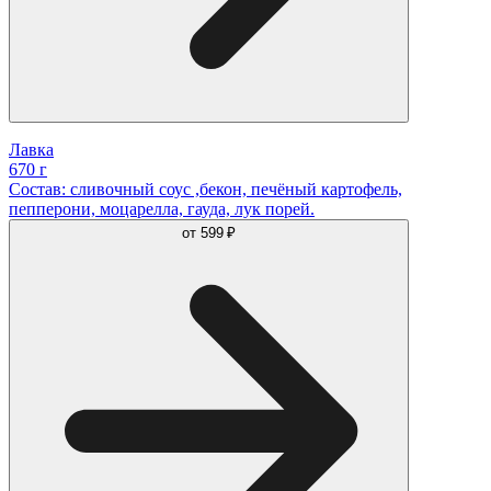
Лавка
670 г
Состав: сливочный соус ,бекон, печёный картофель,
пепперони, моцарелла, гауда, лук порей.
от
599 ₽