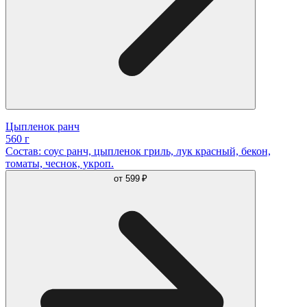
Цыпленок ранч
560 г
Состав: соус ранч, цыпленок гриль, лук красный, бекон,
томаты, чеснок, укроп.
от
599 ₽