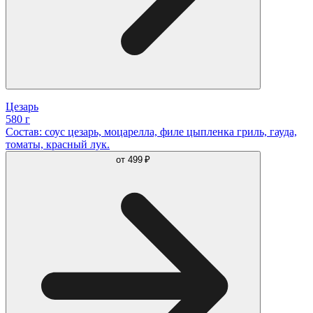
Цезарь
580 г
Состав: соус цезарь, моцарелла, филе цыпленка гриль, гауда,
томаты, красный лук.
от
499 ₽