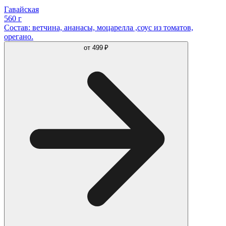
Гавайская
560 г
Состав: ветчина, ананасы, моцарелла ,соус из томатов,
орегано.
от
499 ₽