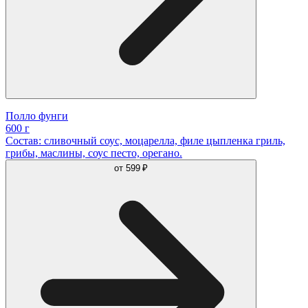
Полло фунги
600 г
Состав: сливочный соус, моцарелла, филе цыпленка гриль,
грибы, маслины, соус песто, орегано.
от
599 ₽