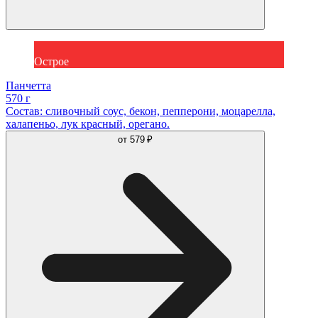
Острое
Панчетта
570 г
Состав: сливочный соус, бекон, пепперони, моцарелла,
халапеньо, лук красный, орегано.
от
579 ₽