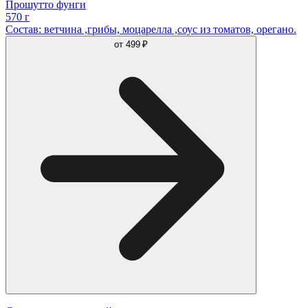
Прошутто фунги
570 г
Состав: ветчина ,грибы, моцарелла ,соус из томатов, орегано.
от
499 ₽