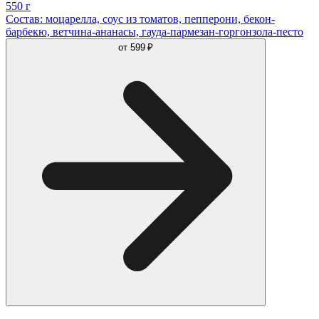
550 г
Состав: моцарелла, соус из томатов, пепперони, бекон-
барбекю, ветчина-ананасы, гауда-пармезан-горгонзола-песто
от
599 ₽