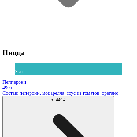
Пицца
Хит
Пепперони
490 г
Состав: пеперони, моцарелла, соус из томатов, орегано.
от
449 ₽