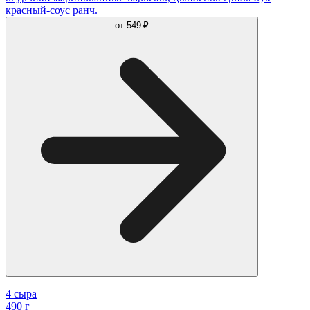
красный-соус ранч.
от
549 ₽
4 сыра
490 г