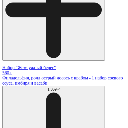
Набор "Жемчужный берег"
560 г
Филадельфия, ролл острый лосось с крабом - 1 набор соевого
соуса, имбиря и васаби
1 359 ₽