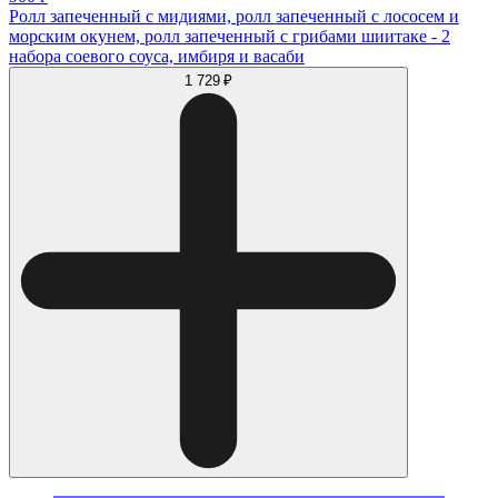
Ролл запеченный с мидиями, ролл запеченный с лососем и
морским окунем, ролл запеченный с грибами шиитаке - 2
набора соевого соуса, имбиря и васаби
1 729 ₽