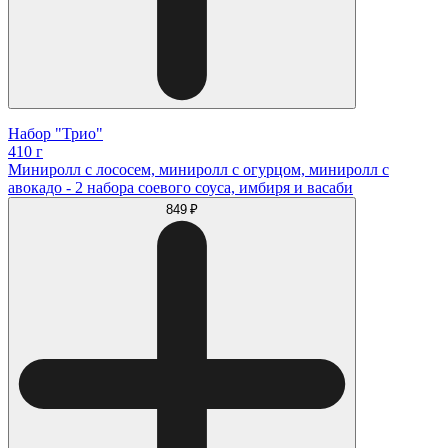
Набор "Трио"
410 г
Миниролл с лососем, миниролл с огурцом, миниролл с
авокадо - 2 набора соевого соуса, имбиря и васаби
849 ₽