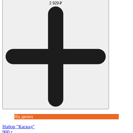
2 929 ₽
На двоих
Набор "Каскад"
900 г