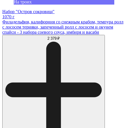
На троих
Набор "Остров сокровищ"
1070 г
Филадельфия, калифорния со снежным крабом, темпура ролл
с лососем терияки, запеченный ролл с лососем и окунем
спайси - 3 набора соевого соуса, имбиря и васаби
2 379 ₽