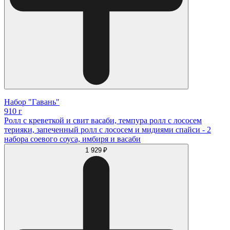
Набор "Гавань"
910 г
Ролл с креветкой и свит васаби, темпура ролл с лососем
терияки, запеченный ролл с лососем и мидиями спайси - 2
набора соевого соуса, имбиря и васаби
1 929 ₽