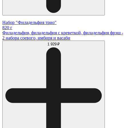
Набор "Филадельфия трио"
820 г
Филадельфия, филадельфия с креветкой, филадельфия фрэш -
2 набора соевого, имбиря и васаби
1 929 ₽