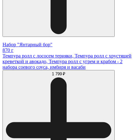
Набор "Янтарный бор"
870 г
Темпура ролл с лососем терияки, Темпура ролл с хрустящей
креветкой и авокадо, Темпура ролл с угрем и крабом - 2
набора соевого соуса, имбиря и васаби
1 799 ₽