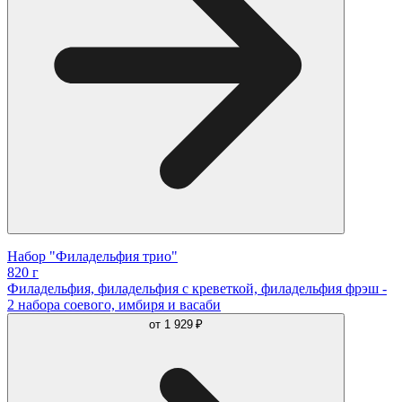
Набор "Филадельфия трио"
820 г
Филадельфия, филадельфия с креветкой, филадельфия фрэш -
2 набора соевого, имбиря и васаби
от
1 929 ₽