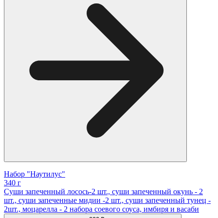
Набор "Наутилус"
340 г
Суши запеченный лосось-2 шт., суши запеченный окунь - 2
шт., суши запеченные мидии -2 шт., суши запеченный тунец -
2шт., моцарелла - 2 набора соевого соуса, имбиря и васаби