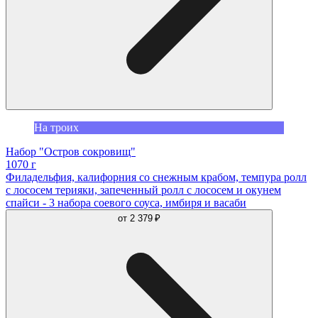
На троих
Набор "Остров сокровищ"
1070 г
Филадельфия, калифорния со снежным крабом, темпура ролл
с лососем терияки, запеченный ролл с лососем и окунем
спайси - 3 набора соевого соуса, имбиря и васаби
от
2 379 ₽