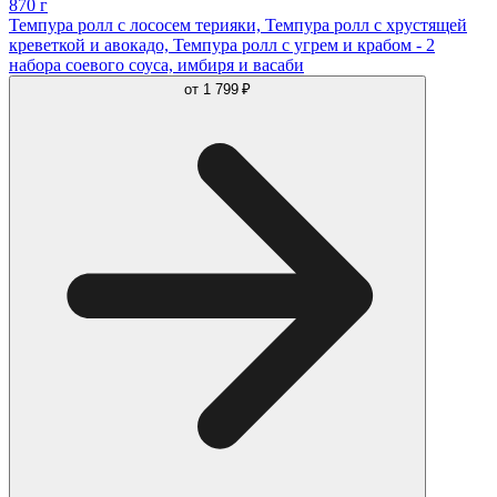
870 г
Темпура ролл с лососем терияки, Темпура ролл с хрустящей
креветкой и авокадо, Темпура ролл с угрем и крабом - 2
набора соевого соуса, имбиря и васаби
от
1 799 ₽