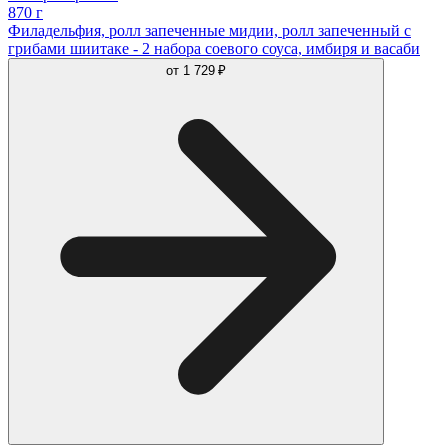
870 г
Филадельфия, ролл запеченные мидии, ролл запеченный с
грибами шиитаке - 2 набора соевого соуса, имбиря и васаби
от
1 729 ₽