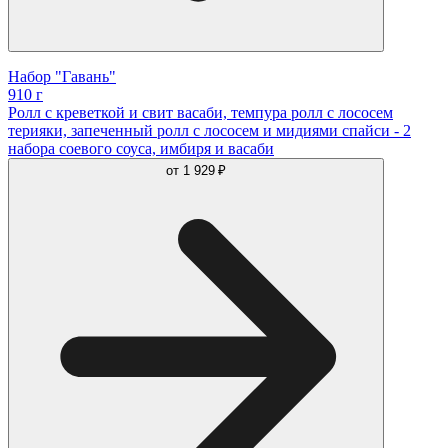
Набор "Гавань"
910 г
Ролл с креветкой и свит васаби, темпура ролл с лососем
терияки, запеченный ролл с лососем и мидиями спайси - 2
набора соевого соуса, имбиря и васаби
от
1 929 ₽