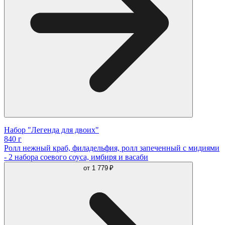
Набор "Легенда для двоих"
840 г
Ролл нежный краб, филадельфия, ролл запеченный с мидиями
- 2 набора соевого соуса, имбиря и васаби
от
1 779 ₽