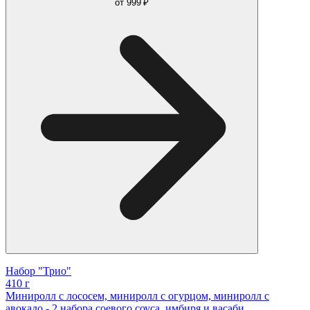
от
999 ₽
Набор "Трио"
410 г
Миниролл с лососем, миниролл с огурцом, миниролл с
авокадо - 2 набора соевого соуса, имбиря и васаби