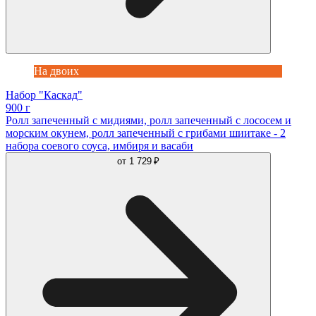
На двоих
Набор "Каскад"
900 г
Ролл запеченный с мидиями, ролл запеченный с лососем и
морским окунем, ролл запеченный с грибами шиитаке - 2
набора соевого соуса, имбиря и васаби
от
1 729 ₽