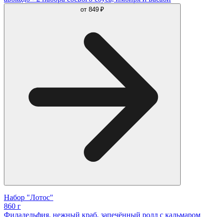
от
849 ₽
Набор "Лотос"
860 г
Филадельфия, нежный краб, запечённый ролл с кальмаром