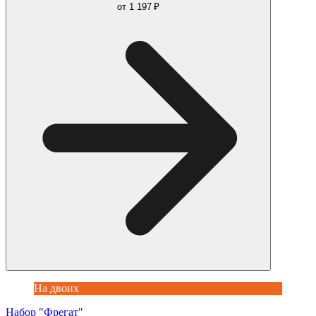
от
1 197 ₽
На двоих
Набор "Фрегат"