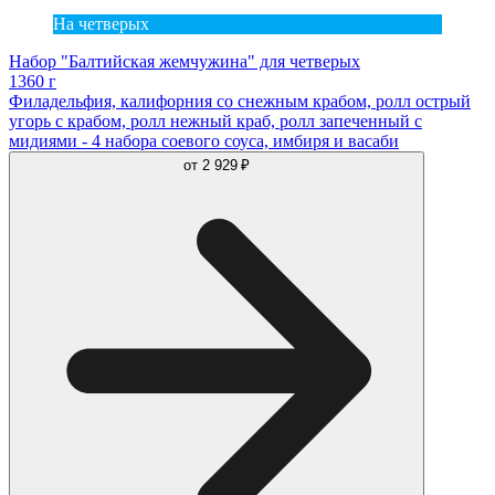
На четверых
Набор "Балтийская жемчужина" для четверых
1360 г
Филадельфия, калифорния со снежным крабом, ролл острый
угорь с крабом, ролл нежный краб, ролл запеченный с
мидиями - 4 набора соевого соуса, имбиря и васаби
от
2 929 ₽