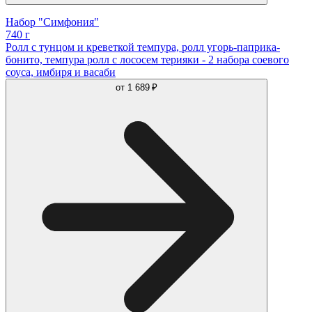
Набор "Симфония"
740 г
Ролл с тунцом и креветкой темпура, ролл угорь-паприка-
бонито, темпура ролл с лососем терияки - 2 набора соевого
соуса, имбиря и васаби
от
1 689 ₽