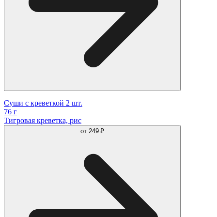
Суши c креветкой 2 шт.
76 г
Тигровая креветка, рис
от
249 ₽