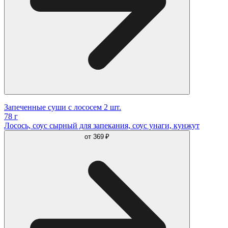
Запеченные суши с лососем 2 шт.
78 г
Лосось, соус сырный для запекания, соус унаги, кунжут
от
369 ₽