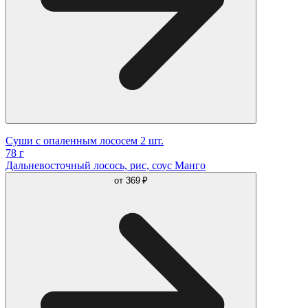
Суши с опаленным лососем 2 шт.
78 г
Дальневосточный лосось, рис, соус Манго
от
369 ₽