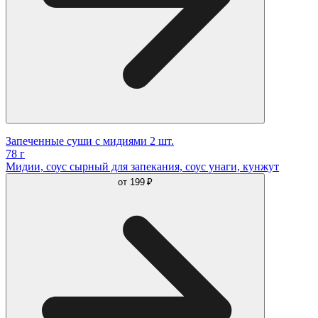
Запеченные суши с мидиями 2 шт.
78 г
Мидии, соус сырный для запекания, соус унаги, кунжут
от
199 ₽