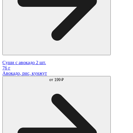
Суши c авокадо 2 шт.
76 г
Авокадо, рис, кунжут
от
199 ₽