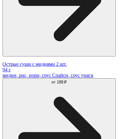
Острые суши с мидиями 2 шт.
94 г
мидии, рис, нори, соус Спайси, соус унаги
от
189 ₽