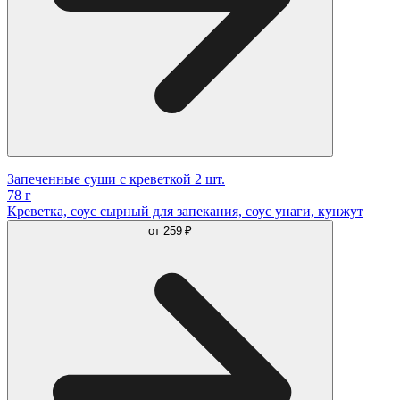
Запеченные суши с креветкой 2 шт.
78 г
Креветка, соус сырный для запекания, соус унаги, кунжут
от
259 ₽