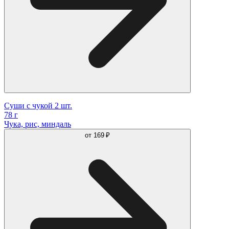
Суши с чукой 2 шт.
78 г
Чука, рис, миндаль
от
169 ₽