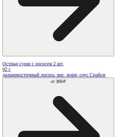
Острые суши с лососем 2 шт.
92 г
дальневосточный лосось, рис, нори, соус Спайси
от
369 ₽