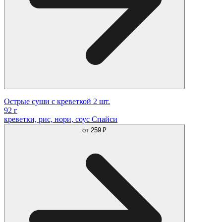
Острые суши с креветкой 2 шт.
92 г
креветки, рис, нори, соус Спайси
от
259 ₽