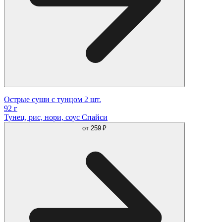
Острые суши с тунцом 2 шт.
92 г
Тунец, рис, нори, соус Спайси
от
259 ₽