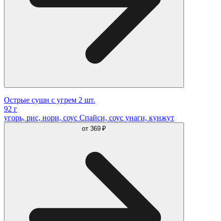
Острые суши с угрем 2 шт.
92 г
угорь, рис, нори, соус Спайси, соус унаги, кунжут
от
369 ₽