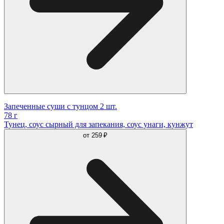
Запеченные суши с тунцом 2 шт.
78 г
Тунец, соус сырный для запекания, соус унаги, кунжут
от
259 ₽