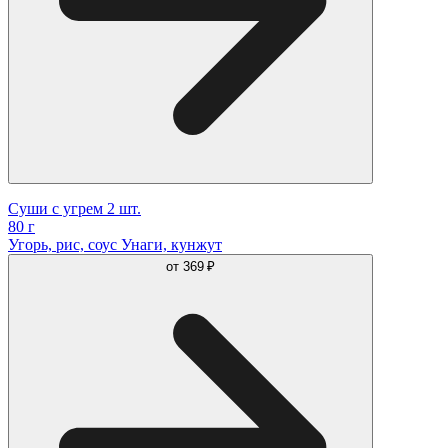
Суши с угрем 2 шт.
80 г
Угорь, рис, соус Унаги, кунжут
от
369 ₽