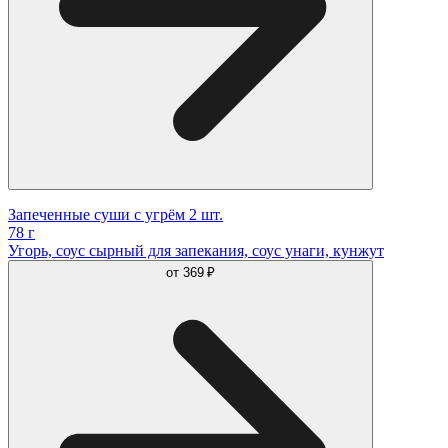
Запеченные суши с угрём 2 шт.
78 г
Угорь, соус сырный для запекания, соус унаги, кунжут
от
369 ₽