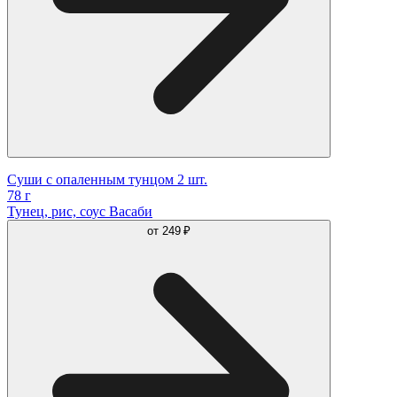
Суши с опаленным тунцом 2 шт.
78 г
Тунец, рис, соус Васаби
от
249 ₽