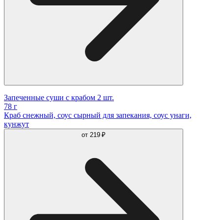
Запеченные суши с крабом 2 шт.
78 г
Краб снежный, соус сырный для запекания, соус унаги,
кунжут
от
219 ₽