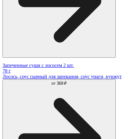
Запеченные суши с лососем 2 шт.
78 г
Лосось, соус сырный для запекания, соус унаги, кунжут
от
369 ₽