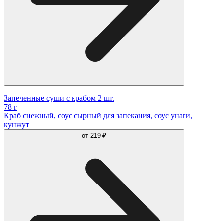
Запеченные суши с крабом 2 шт.
78 г
Краб снежный, соус сырный для запекания, соус унаги,
кунжут
от
219 ₽