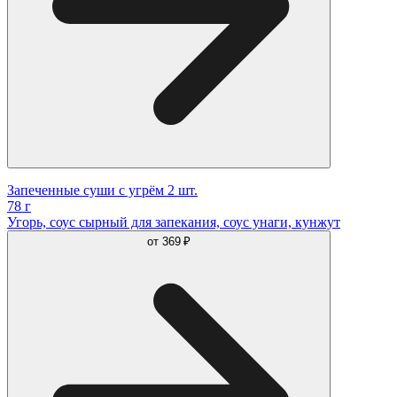
Запеченные суши с угрём 2 шт.
78 г
Угорь, соус сырный для запекания, соус унаги, кунжут
от
369 ₽