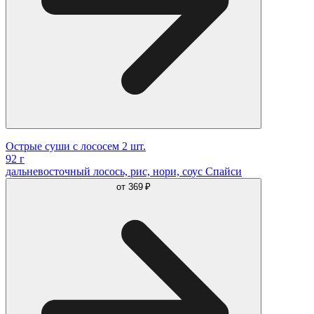
Острые суши с лососем 2 шт.
92 г
дальневосточный лосось, рис, нори, соус Спайси
от
369 ₽