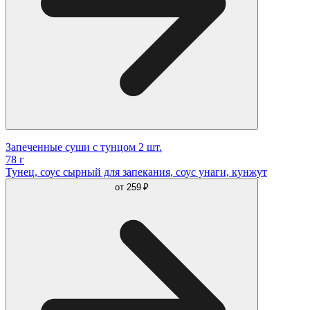
Запеченные суши с тунцом 2 шт.
78 г
Тунец, соус сырный для запекания, соус унаги, кунжут
от
259 ₽