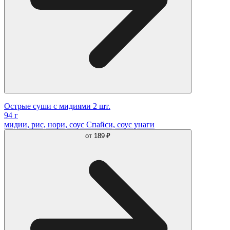
Острые суши с мидиями 2 шт.
94 г
мидии, рис, нори, соус Спайси, соус унаги
от
189 ₽