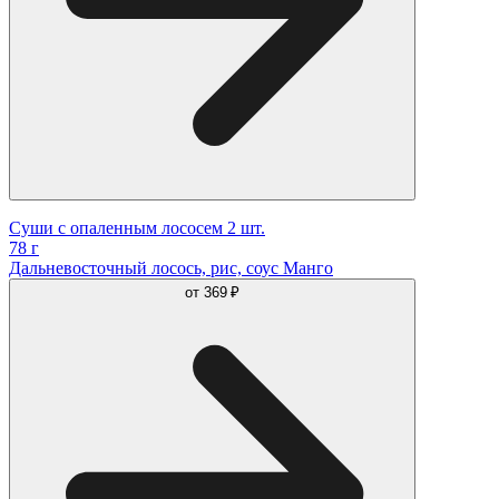
Суши с опаленным лососем 2 шт.
78 г
Дальневосточный лосось, рис, соус Манго
от
369 ₽