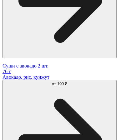
Суши c авокадо 2 шт.
76 г
Авокадо, рис, кунжут
от
199 ₽