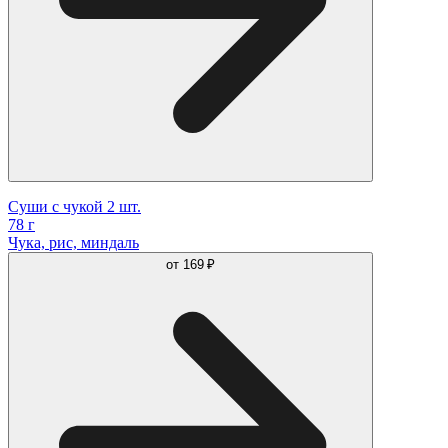
Суши с чукой 2 шт.
78 г
Чука, рис, миндаль
от
169 ₽