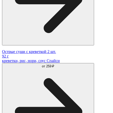
Острые суши с креветкой 2 шт.
92 г
креветки, рис, нори, соус Спайси
от
259 ₽