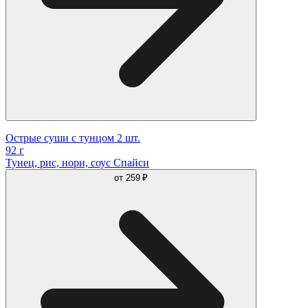
Острые суши с тунцом 2 шт.
92 г
Тунец, рис, нори, соус Спайси
от
259 ₽