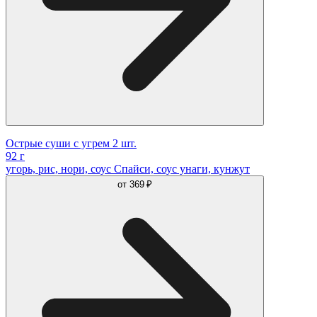
Острые суши с угрем 2 шт.
92 г
угорь, рис, нори, соус Спайси, соус унаги, кунжут
от
369 ₽