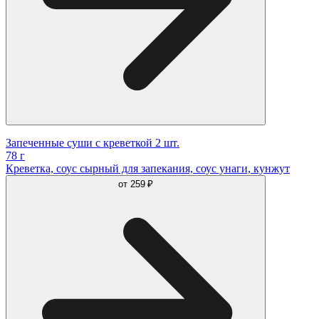
Запеченные суши с креветкой 2 шт.
78 г
Креветка, соус сырный для запекания, соус унаги, кунжут
от
259 ₽