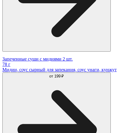
Запеченные суши с мидиями 2 шт.
78 г
Мидии, соус сырный для запекания, соус унаги, кунжут
от
199 ₽