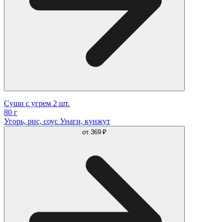
Суши с угрем 2 шт.
80 г
Угорь, рис, соус Унаги, кунжут
от
369 ₽