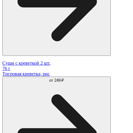
Суши c креветкой 2 шт.
76 г
Тигровая креветка, рис
от
249 ₽