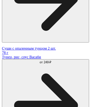
Суши с опаленным тунцом 2 шт.
78 г
Тунец, рис, соус Васаби
от
249 ₽