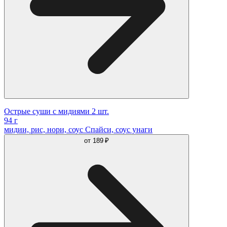
Острые суши с мидиями 2 шт.
94 г
мидии, рис, нори, соус Спайси, соус унаги
от
189 ₽