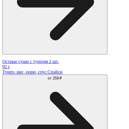
Острые суши с тунцом 2 шт.
92 г
Тунец, рис, нори, соус Спайси
от
259 ₽