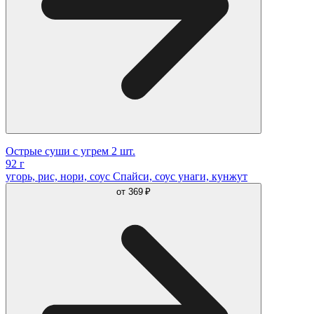
Острые суши с угрем 2 шт.
92 г
угорь, рис, нори, соус Спайси, соус унаги, кунжут
от
369 ₽