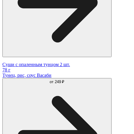
Суши с опаленным тунцом 2 шт.
78 г
Тунец, рис, соус Васаби
от
249 ₽