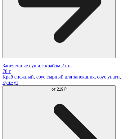
Запеченные суши с крабом 2 шт.
78 г
Краб снежный, соус сырный для запекания, соус унаги,
кунжут
от
219 ₽