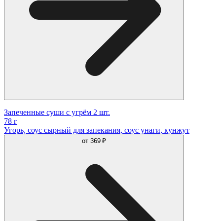
Запеченные суши с угрём 2 шт.
78 г
Угорь, соус сырный для запекания, соус унаги, кунжут
от
369 ₽