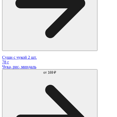
Суши с чукой 2 шт.
78 г
Чука, рис, миндаль
от
169 ₽