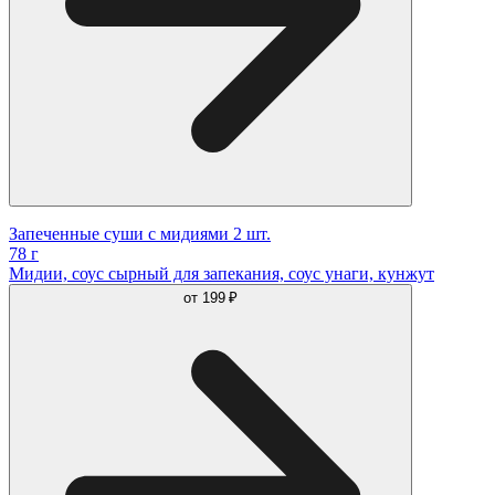
Запеченные суши с мидиями 2 шт.
78 г
Мидии, соус сырный для запекания, соус унаги, кунжут
от
199 ₽