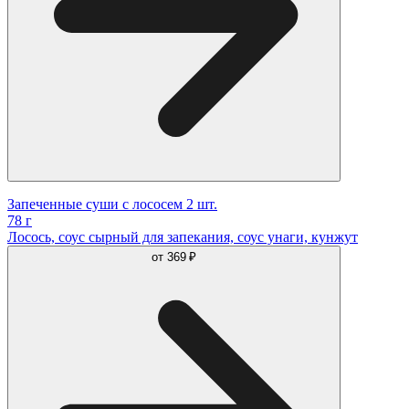
Запеченные суши с лососем 2 шт.
78 г
Лосось, соус сырный для запекания, соус унаги, кунжут
от
369 ₽