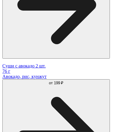
Суши c авокадо 2 шт.
76 г
Авокадо, рис, кунжут
от
199 ₽