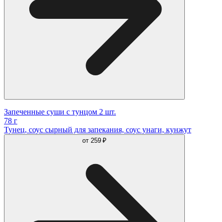
Запеченные суши с тунцом 2 шт.
78 г
Тунец, соус сырный для запекания, соус унаги, кунжут
от
259 ₽