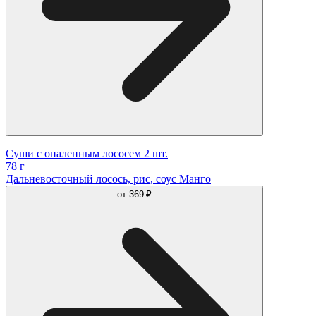
Суши с опаленным лососем 2 шт.
78 г
Дальневосточный лосось, рис, соус Манго
от
369 ₽