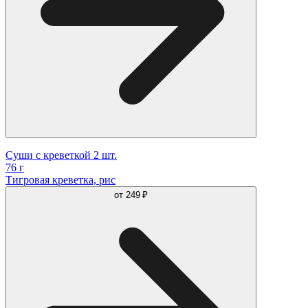
Суши c креветкой 2 шт.
76 г
Тигровая креветка, рис
от
249 ₽