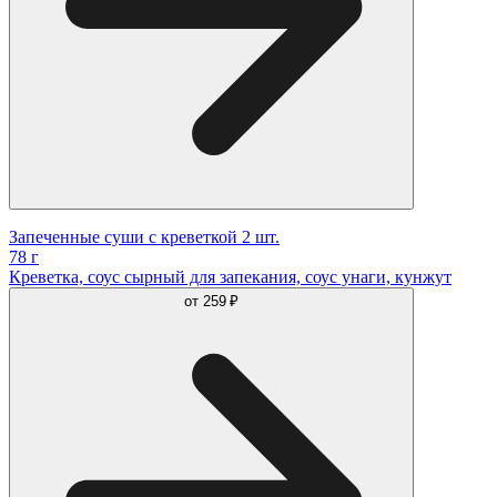
Запеченные суши с креветкой 2 шт.
78 г
Креветка, соус сырный для запекания, соус унаги, кунжут
от
259 ₽