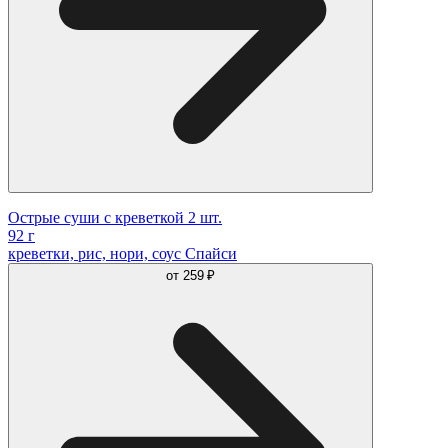
Острые суши с креветкой 2 шт.
92 г
креветки, рис, нори, соус Спайси
от
259 ₽