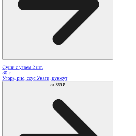
Суши с угрем 2 шт.
80 г
Угорь, рис, соус Унаги, кунжут
от
369 ₽