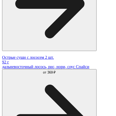
Острые суши с лососем 2 шт.
92 г
дальневосточный лосось, рис, нори, соус Спайси
от
369 ₽