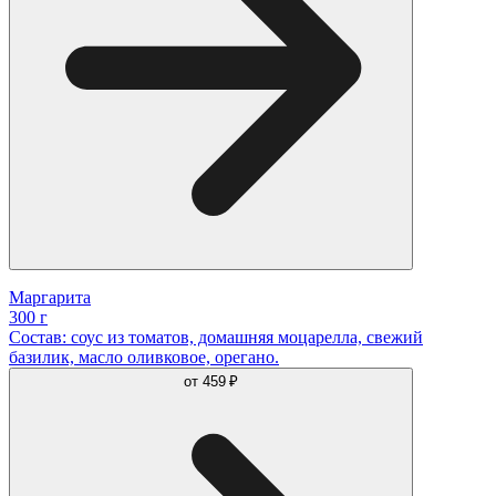
Маргарита
300 г
Состав: соус из томатов, домашняя моцарелла, свежий
базилик, масло оливковое, орегано.
от
459 ₽