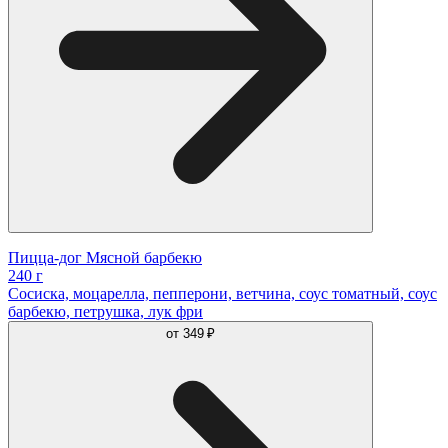
Пицца-дог Мясной барбекю
240 г
Сосиcка, моцарелла, пепперони, ветчина, соус томатный, соус
барбекю, петрушка, лук фри
от
349 ₽