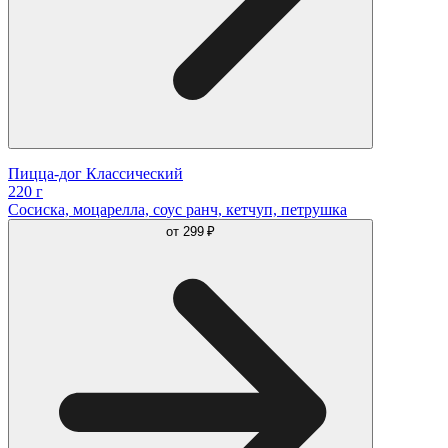
Пицца-дог Классический
220 г
Сосиcка, моцарелла, соус ранч, кетчуп, петрушка
от
299 ₽