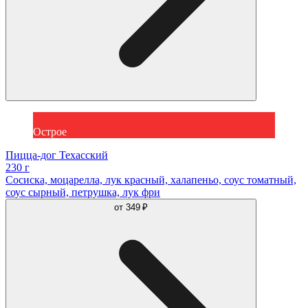
Острое
Пицца-дог Техасский
230 г
Сосиcка, моцарелла, лук красный, халапеньо, соус томатный,
соус сырный, петрушка, лук фри
от
349 ₽