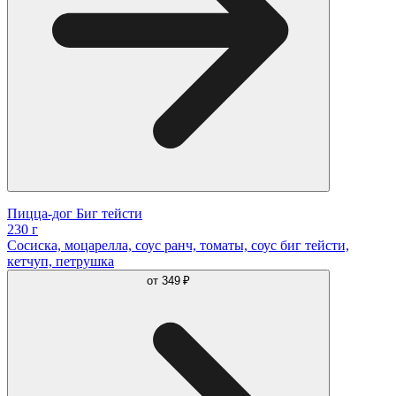
Пицца-дог Биг тейсти
230 г
Сосиcка, моцарелла, соус ранч, томаты, соус биг тейсти,
кетчуп, петрушка
от
349 ₽