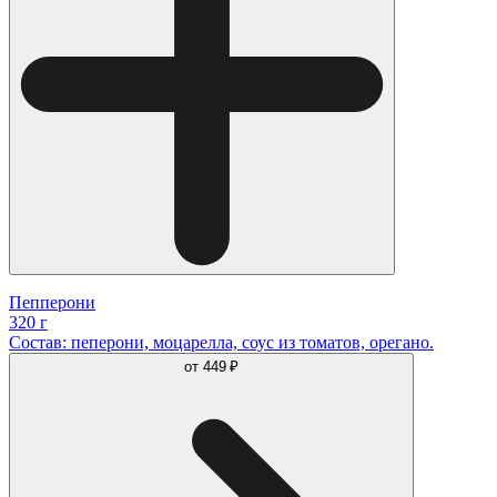
Пепперони
320 г
Состав: пеперони, моцарелла, соус из томатов, орегано.
от
449 ₽