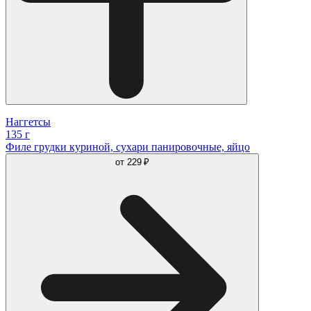
Наггетсы
135 г
Филе грудки куриной, сухари панировочные, яйцо
от
229 ₽