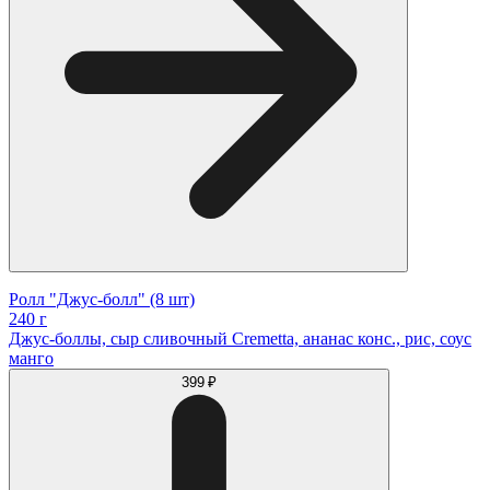
Ролл "Джус-болл" (8 шт)
240 г
Джус-боллы, сыр сливочный Cremetta, ананас конс., рис, соус
манго
399 ₽