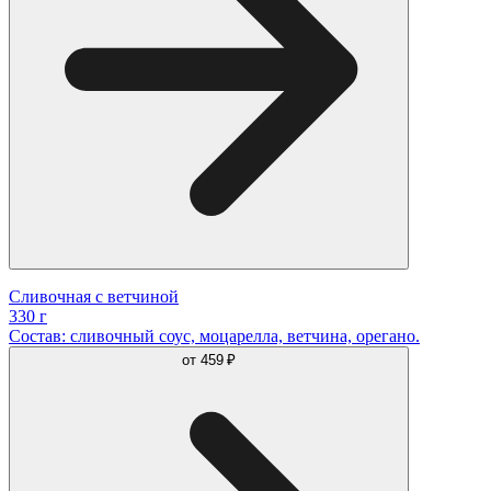
Сливочная с ветчиной
330 г
Состав: сливочный соус, моцарелла, ветчина, орегано.
от
459 ₽