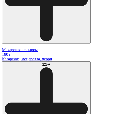
Макарошки с сыром
180 г
Казаречче, моцарелла, черри
229 ₽