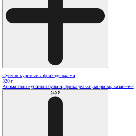
Супчик куриный с фрикадельками
320 г
Ароматный куриный бульон, фрикадельки, морковь, казаречче
249 ₽