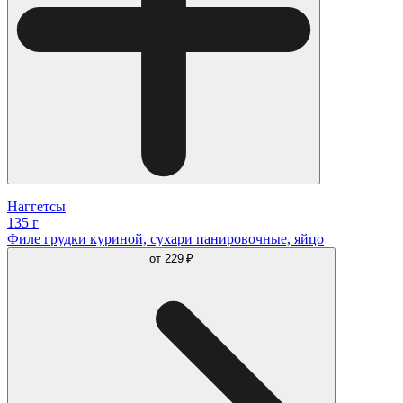
Наггетсы
135 г
Филе грудки куриной, сухари панировочные, яйцо
от
229 ₽