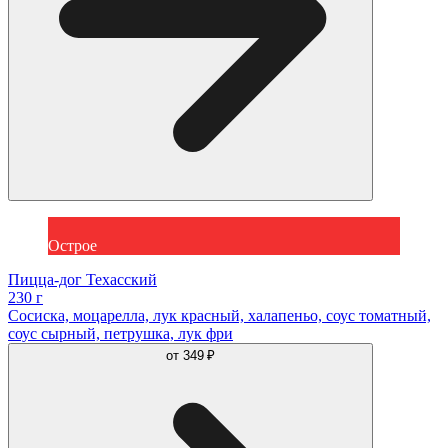
Острое
Пицца-дог Техасский
230 г
Сосиcка, моцарелла, лук красный, халапеньо, соус томатный,
соус сырный, петрушка, лук фри
от
349 ₽