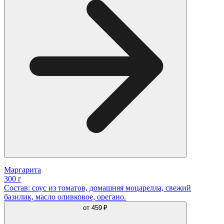
Маргарита
300 г
Состав: соус из томатов, домашняя моцарелла, свежий
базилик, масло оливковое, орегано.
от
459 ₽