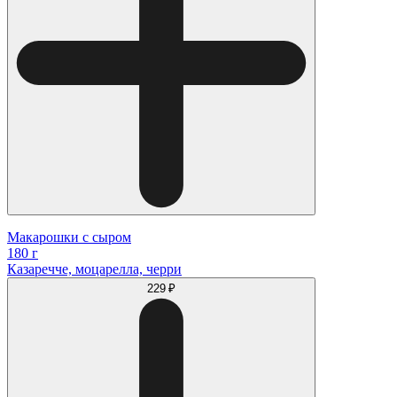
Макарошки с сыром
180 г
Казаречче, моцарелла, черри
229 ₽