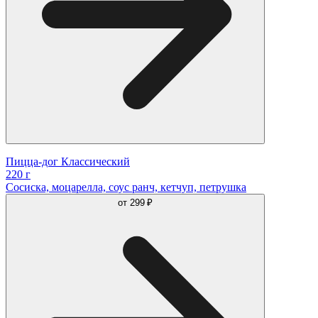
Пицца-дог Классический
220 г
Сосиcка, моцарелла, соус ранч, кетчуп, петрушка
от
299 ₽