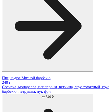
Пицца-дог Мясной барбекю
240 г
Сосиcка, моцарелла, пепперони, ветчина, соус томатный, соус
барбекю, петрушка, лук фри
от
349 ₽