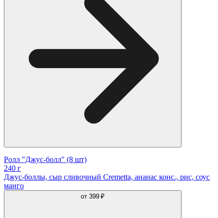
Ролл "Джус-болл" (8 шт)
240 г
Джус-боллы, сыр сливочный Cremetta, ананас конс., рис, соус
манго
от
399 ₽