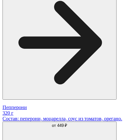
Пепперони
320 г
Состав: пеперони, моцарелла, соус из томатов, орегано.
от
449 ₽