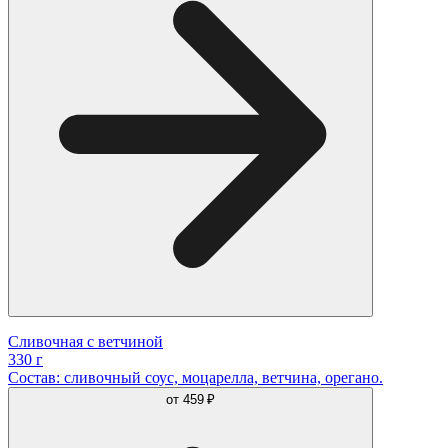
Сливочная с ветчиной
330 г
Состав: сливочный соус, моцарелла, ветчина, орегано.
от
459 ₽