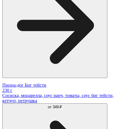
Пицца-дог Биг тейсти
230 г
Сосиcка, моцарелла, соус ранч, томаты, соус биг тейсти,
кетчуп, петрушка
от
349 ₽