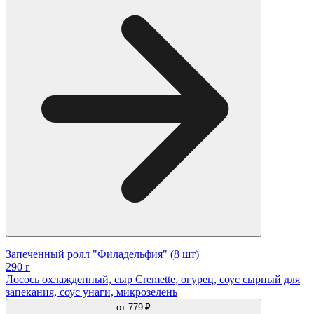
Запеченный ролл "Филадельфия" (8 шт)
290 г
Лосось охлажденный, сыр Cremette, огурец, соус сырный для
запекания, соус унаги, микрозелень
от
779 ₽