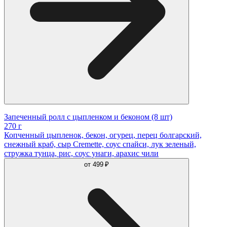
Запеченный ролл с цыпленком и беконом (8 шт)
270 г
Копченный цыпленок, бекон, огурец, перец болгарский,
снежный краб, сыр Cremette, соус спайси, лук зеленый,
стружка тунца, рис, соус унаги, арахис чили
от
499 ₽