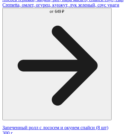
Cremetta, омлет, огурец, кунжут, лук зеленый, соус унаги
от
649 ₽
Запеченный ролл с лососем и окунем спайси (8 шт)
300 г