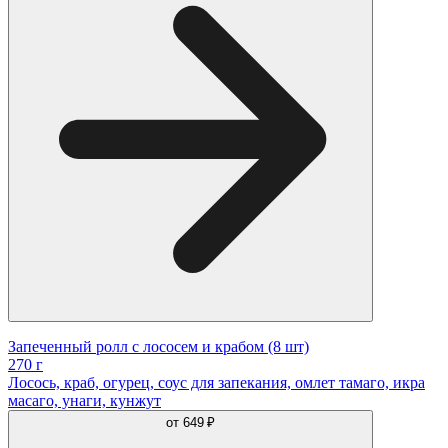
Запеченный ролл с лососем и крабом (8 шт)
270 г
Лосось, краб, огурец, соус для запекания, омлет тамаго, икра
масаго, унаги, кунжут
от
649 ₽