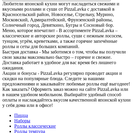
Любители японской кухни могут насладиться свежими и
вкусными роллами и суши от PizzaLavka с доставкой в
Красносельский район, Новоселье, Стрельну, Мурино,
Московский, Адмиралтейский, Фрунзенский районы,
Солнечный город, Девяткино, Бугры и Сосновый бор.
Меню, которое впечатлит - В ассортименте PizzaLavka –
классические и авторские роллы, суши с нежным лососем,
тунцом, угрём, креветками, а также горячие запечённые
роллы и сеты для больших компаний.
Быстрая доставка - Мы заботимся о том, чтобы вы получили
свои заказы максимально быстро – горячие и свежие.
Доставка работает в удобное для вас время без лишнего
ожидания.
Акции и бонусы - PizzaLavka регулярно проводит акции и
скидки на популярные блюда. Следите за нашими
предложениями и заказывайте любимые роллы ещё выгоднее!
Как заказать? Оформить заказ можно на сайте PizzaLavka или
в нашем удобном мобильном. Выбирайте удобный способ
оплаты и наслаждайтесь вкусом качественной японской кухни
у себя дома или в офисе!
Пицца
Наборы
Роллы классические
Роллы темпура