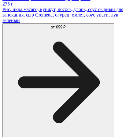
275 г
Рис, икра масаго, кунжут, лосось, угорь, соус сырный для
запекания, сыр Cremetta, огурец, омлет, соус унаги, лук
зеленый
от
699 ₽