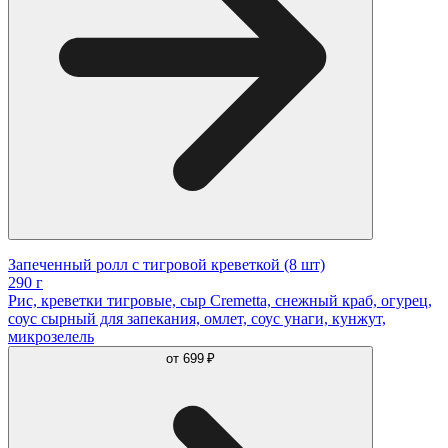
Запеченный ролл с тигровой креветкой (8 шт)
290 г
Рис, креветки тигровые, сыр Cremetta, снежный краб, огурец,
соус сырный для запекания, омлет, соус унаги, кунжут,
микрозелель
от
699 ₽