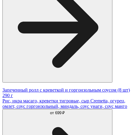
Запеченный ролл с креветкой и горгонзольным соусом (8 шт)
290 г
Рис, икра масаго, креветки тигровые, сыр Cremetta, огурец,
омлет, соус горгонзольный, миндаль, соус унаги, соус манго
от
699 ₽