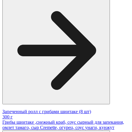
Запеченный ролл с грибами шиитаке (8 шт)
300 г
Грибы шиитаке ,снежный краб, соус сырный для запекания,
омлет тамаго, сыр Cremette, огурец, соус унаги, кунжут