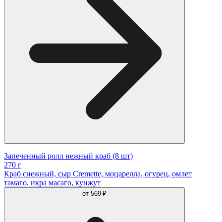
Запеченный ролл нежный краб (8 шт)
270 г
Краб снежный, сыр Cremette, моцарелла, огурец, омлет
тамаго, икра масаго, кунжут
от
569 ₽