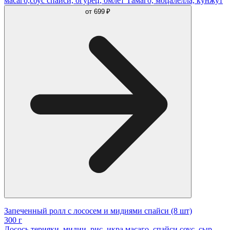
масаго,соус спайси, огурец, омлет Тамаго, моцалелла, кунжут
от
699 ₽
Запеченный ролл с лососем и мидиями спайси (8 шт)
300 г
Лосось терияки, мидии, рис, икра масаго, спайси соус, сыр