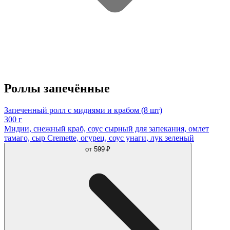
Роллы запечённые
Запеченный ролл с мидиями и крабом (8 шт)
300 г
Мидии, снежный краб, соус сырный для запекания, омлет
тамаго, сыр Cremette, огурец, соус унаги, лук зеленый
от
599 ₽