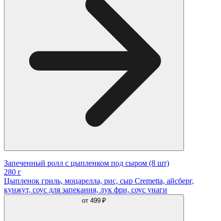
Запеченный ролл с цыпленком под сыром (8 шт)
280 г
Цыпленок гриль, моцарелла, рис, сыр Cremetta, айсберг,
кунжут, соус для запекания, лук фри, соус унаги
от
499 ₽