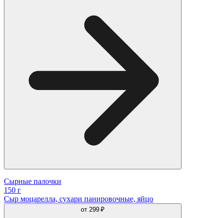
Сырные палочки
150 г
Cыр моцарелла, сухари панировочные, яйцо
от
299 ₽