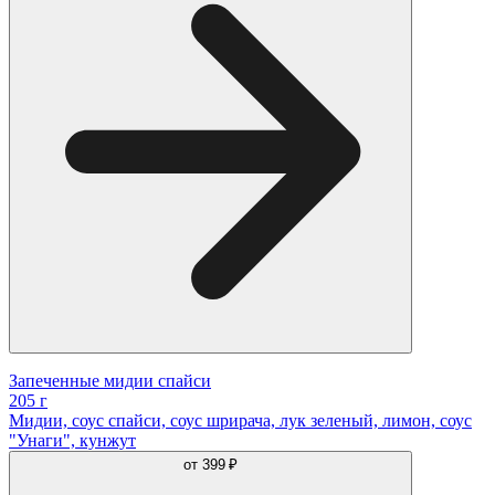
Запеченные мидии спайси
205 г
Мидии, соус спайси, соус шрирача, лук зеленый, лимон, соус
"Унаги", кунжут
от
399 ₽