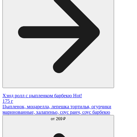
Хэнд ролл с цыпленком барбекю Hot!
175 г
Цыпленок, моцарелла, лепешка тортилья, огурчики
маринованные, халапеньо, соус ранч, соус барбекю
от
269 ₽