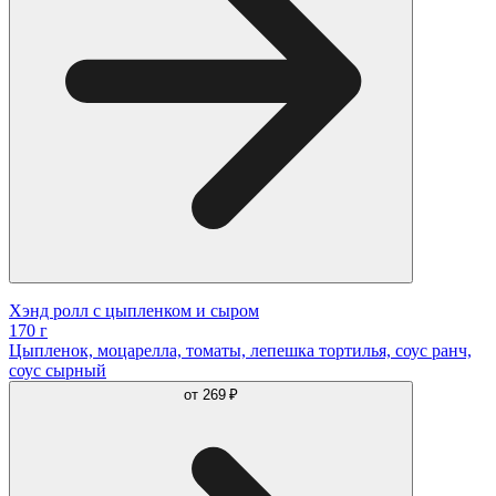
Хэнд ролл с цыпленком и сыром
170 г
Цыпленок, моцарелла, томаты, лепешка тортилья, соус ранч,
соус сырный
от
269 ₽