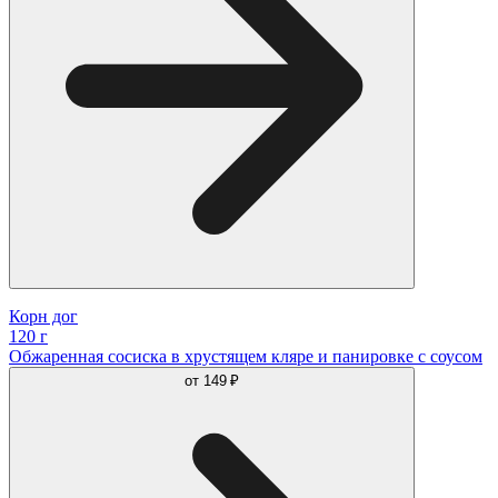
Корн дог
120 г
Обжаренная сосиска в хрустящем кляре и панировке с соусом
от
149 ₽