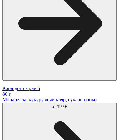
Корн дог сырный
80 г
Моцарелла, кукурузный кляр, сухари панко
от
199 ₽