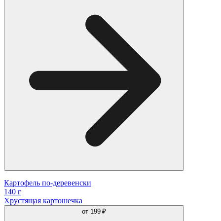
Картофель по-деревенски
140 г
Хрустящая картошечка
от
199 ₽