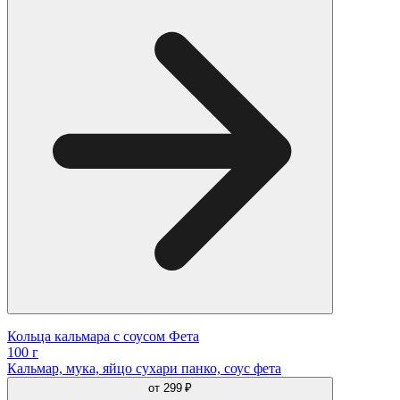
Кольца кальмара с соусом Фета
100 г
Кальмар, мука, яйцо сухари панко, соус фета
от
299 ₽