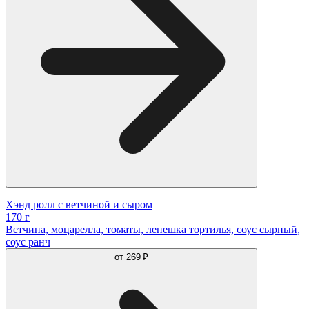
Хэнд ролл с ветчиной и сыром
170 г
Ветчина, моцарелла, томаты, лепешка тортилья, соус сырный,
соус ранч
от
269 ₽