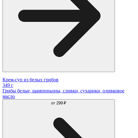
Крем-суп из белых грибов
349 г
Грибы белые, шампиньоны, сливки, сухарики, оливковое
масло
от
299 ₽