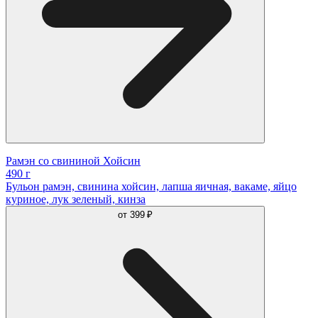
Рамэн со свининой Хойсин
490 г
Бульон рамэн, свинина хойсин, лапша яичная, вакаме, яйцо
куриное, лук зеленый, кинза
от
399 ₽