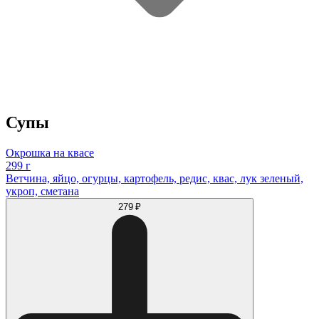
Супы
Окрошка на квасе
299 г
Ветчина, яйцо, огурцы, картофель, редис, квас, лук зеленый,
укроп, сметана
279 ₽