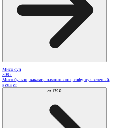
Мисо суп
309 г
Мисо бульон, вакаме, шампиньоны, тофу, лук зеленый,
кунжут
от
179 ₽