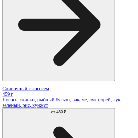
Сливочный с лососем
459 г
Лосось, сливки, рыбный бульон, вакаме, лук порей, лук
зеленый, рис, кунжут
от
489 ₽