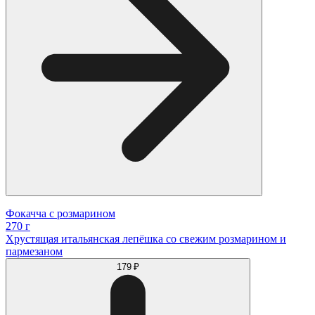
Фокачча с розмарином
270 г
Хрустящая итальянская лепёшка со свежим розмарином и
пармезаном
179 ₽