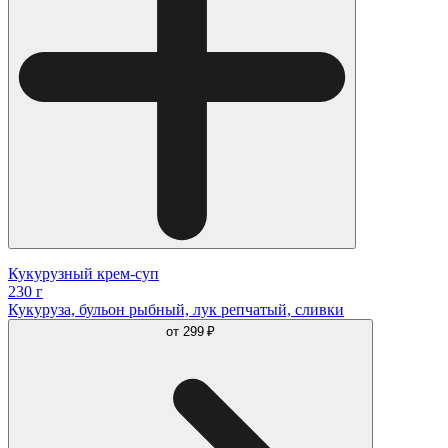
Кукурузный крем-суп
230 г
Кукуруза, бульон рыбный, лук репчатый, сливки
от
299 ₽