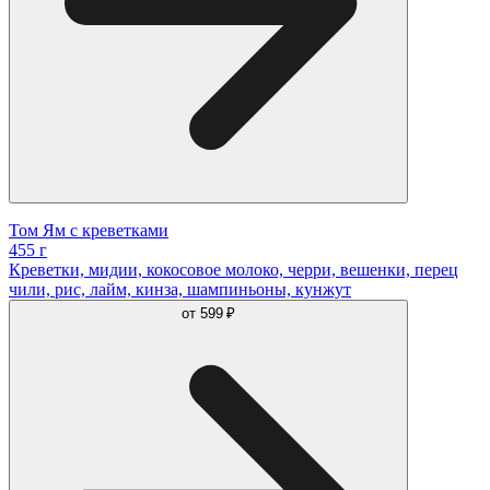
Том Ям с креветками
455 г
Креветки, мидии, кокосовое молоко, черри, вешенки, перец
чили, рис, лайм, кинза, шампиньоны, кунжут
от
599 ₽