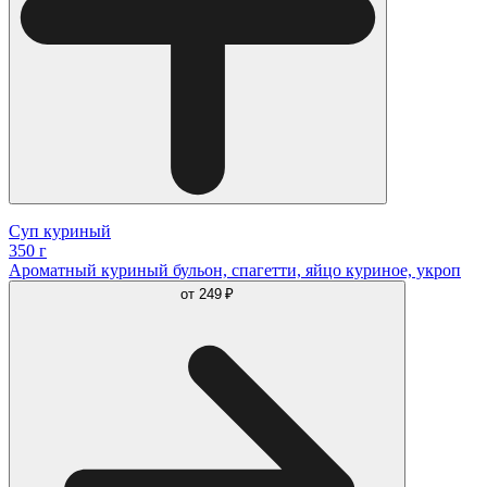
Суп куриный
350 г
Ароматный куриный бульон, спагетти, яйцо куриное, укроп
от
249 ₽