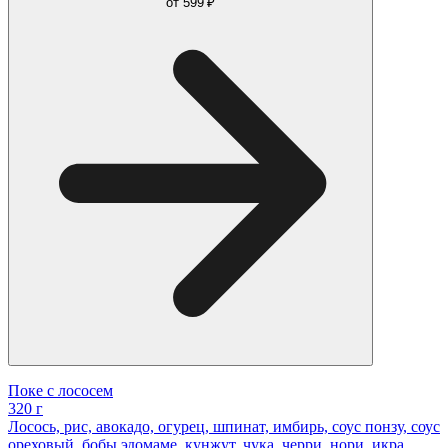
от
599 ₽
Поке с лососем
320 г
Лосось, рис, авокадо, огурец, шпинат, имбирь, соус понзу, соус
ореховый, бобы эдомаме, кунжут, чука, черри, нори, икра