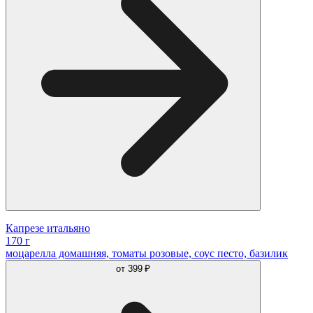
Капрезе итальяно
170 г
моцарелла домашняя, томаты розовые, соус песто, базилик
от
399 ₽