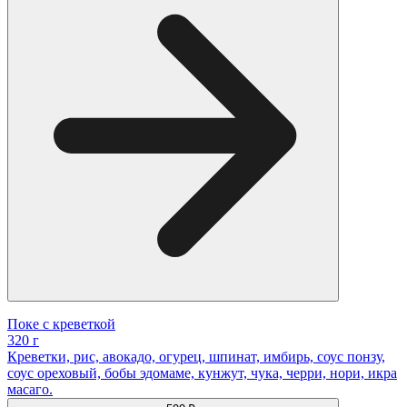
Поке с креветкой
320 г
Креветки, рис, авокадо, огурец, шпинат, имбирь, соус понзу,
соус ореховый, бобы эдомаме, кунжут, чука, черри, нори, икра
масаго.