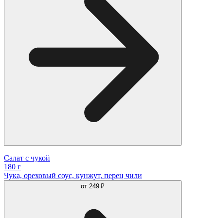
Салат с чукой
180 г
Чука, ореховый соус, кунжут, перец чили
от
249 ₽