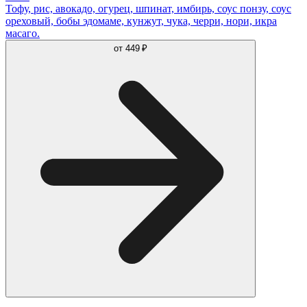
Тофу, рис, авокадо, огурец, шпинат, имбирь, соус понзу, соус
ореховый, бобы эдомаме, кунжут, чука, черри, нори, икра
масаго.
от
449 ₽