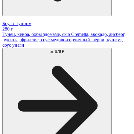
Боул с тунцом
280 г
Тунец, кеноа, бобы эдомаме, сыр Cremetta, авокадо, айсберг,
руккола, фриллис, соус медово-горчичный, черри, кунжут,
соус унаги
от
679 ₽