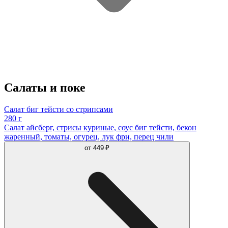
Салаты и поке
Салат биг тейсти со стрипсами
280 г
Салат айсберг, стрисы куриные, соус биг тейсти, бекон
жаренный, томаты, огурец, лук фри, перец чили
от
449 ₽