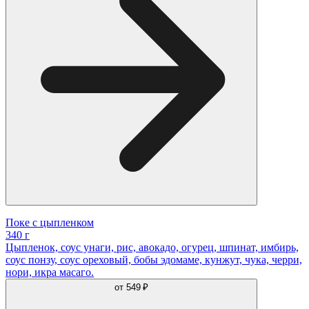
Поке с цыпленком
340 г
Цыпленок, соус унаги, рис, авокадо, огурец, шпинат, имбирь,
соус понзу, соус ореховый, бобы эдомаме, кунжут, чука, черри,
нори, икра масаго.
от
549 ₽