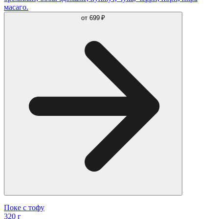
масаго.
от
699 ₽
Поке с тофу
320 г