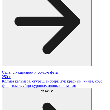
Салат с кальмаром и соусом фета
250 г
Кольца кальмара, огурец, айсберг, лук красный, кинза, соус
фета, томат, яйцо куриное, оливковое масло
от
449 ₽