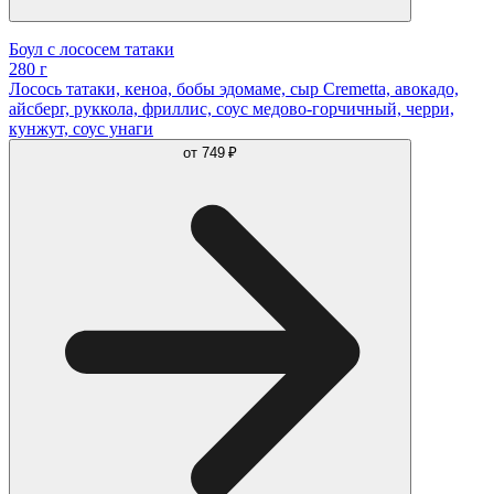
Боул с лососем татаки
280 г
Лосось татаки, кеноа, бобы эдомаме, сыр Cremetta, авокадо,
айсберг, руккола, фриллис, соус медово-горчичный, черри,
кунжут, соус унаги
от
749 ₽