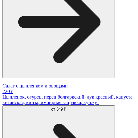
Салат с цыпленком и овощами
220 г
Цыпленок, огурец, перец болгаркский, лук красный, капуста
китайская, кинза, имбирная заправка, кунжут
от
349 ₽