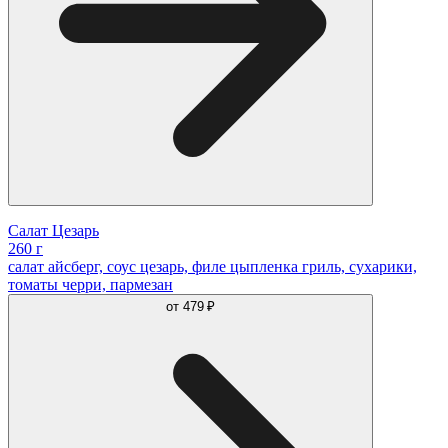
Салат Цезарь
260 г
салат айсберг, соус цезарь, филе цыпленка гриль, сухарики,
томаты черри, пармезан
от
479 ₽