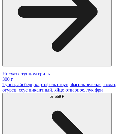
Нисуаз с тунцом гриль
300 г
Тунец, айсберг, картофель стоун, фасоль зеленая, томат,
огурец, соус пикантный, яйцо отварное, лук фри
от
559 ₽