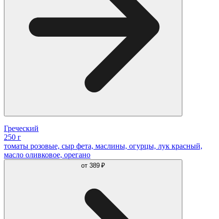
Греческий
250 г
томаты розовые, сыр фета, маслины, огурцы, лук красный,
масло оливковое, орегано
от
389 ₽