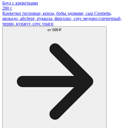
Боул с креветками
280 г
Креветки тигровые, кеноа, бобы эдомаме, сыр Cremetta,
авокадо, айсберг, руккола, фриллис, соус медово-горчичный,
черри, кунжут, соус унаги
от
699 ₽