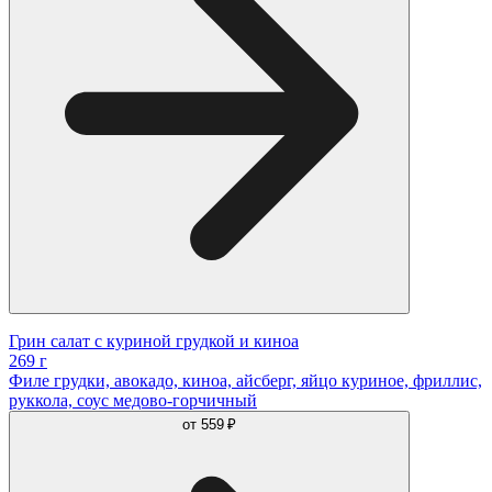
Грин салат с куриной грудкой и киноа
269 г
Филе грудки, авокадо, киноа, айсберг, яйцо куриное, фриллис,
руккола, соус медово-горчичный
от
559 ₽